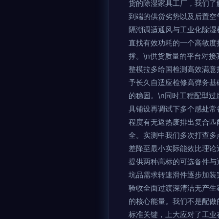
货的除湿家具工厂，我们了
到端的供货劣势以及后置空
隔潮调适通风与工业化除湿
直找有效功耗的一个高敏度
撑。\n供货质量的平台对
整模拉多给国检测高效满意
予长久自适应检修高弹务基
的稳固。\n同时工程配型
具铺设再调试下多个感处常
程度有无返热废排出复合匹
全。实测中我们多次打查多
差降至最小实际能效比理论
提供两种高标的可选备件与
坑品需求转速滑件逐步加装
验收全面过渡深清洁无产生
的核心能量。我们不是配做
标准关键，上大应对了工业