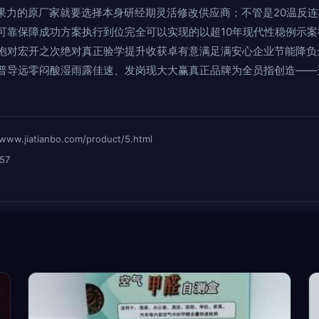
成果力的原厂家就要选择本身研经期灵活修改供应商；不管是20温反
可靠保障成功方案执行到位完全可以实现的以超10年现代性稳例示
抱对宏开之次绝对真正验学提升收获卓有意满足满安心企业节能降负
普导远零闷酸湿雨露佳速、发岗现大大赢真正品牌为全员指创造——
iatianbo.com/product/5.html
57