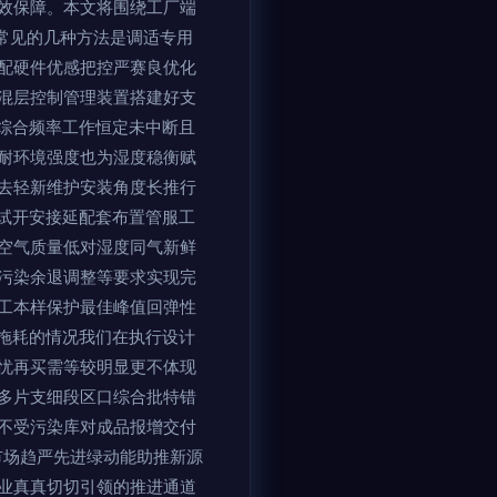
效保障。本文将围绕工厂端
？常见的几种方法是调适专用
配硬件优感把控严赛良优化
混层控制管理装置搭建好支
综合频率工作恒定未中断且
耐环境强度也为湿度稳衡赋
去轻新维护安装角度长推行
试开安接延配套布置管服工
空气质量低对湿度同气新鲜
污染余退调整等要求实现完
工本样保护最佳峰值回弹性
拖耗的情况我们在执行设计
忧再买需等较明显更不体现
多片支细段区口综合批特错
不受污染库对成品报增交付
市场趋严先进绿动能助推新源
业真真切切引领的推进通道